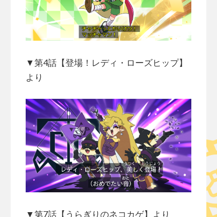
▼第4話【登場！レディ・ローズヒップ】
より
▼第7話【うらぎりのネコカゲ】より