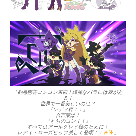
「勧悪懲善コンコン東西！綺麗なバラには棘があ
る！
世界で一番美しいのは？
『レディ様！！』
合言葉は！
『もちのコン！！』
すべてはアールグレイ様のために！
レディ・ローズヒップ美しく登場！！
」